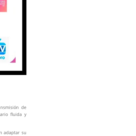
ransmisión de
rio fluida y
en adaptar su