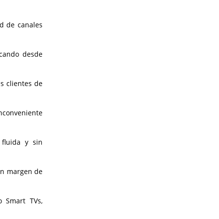
ad de canales
rcando desde
s clientes de
nconveniente
fluida y sin
 un margen de
o Smart TVs,