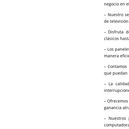
negocio en el
– Nuestro se
de televisió
– Disfruta 
clásicos hast
– Los panele
manera eficie
– Contamos c
que puedan 
– La calida
interrupcione
– Ofrecemos 
ganancia atr
– Nuestros 
computadoras